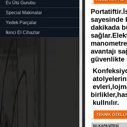
Ev Ütü Gurubu
Portatiftir.
Special Makinalar
sayesinde k
Yedek Parçalar
dakikada b
İkinci El Cihazlar
sağlar.Elek
manometre 
avantajı sa
güvenlikte 
Konfeksiy
atolyelerin
evleri,lojm
birlikler,h
kullnılır.
TEKNİK ÖZELL
SU KAPASİTESİ