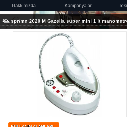
Hakkımızda
Kampanyalar
Tekn
spr/mn 2020 M Gazella süper mini 1 lt manometre
KULLANIM ALANLARI