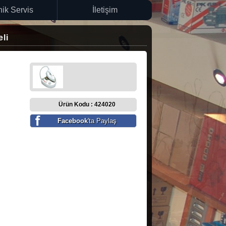
ik Servis
İletişim
li
Ürün Kodu : 424020
Facebook
'ta Paylaş