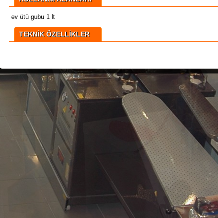
ev ütü gubu 1 lt
TEKNİK ÖZELLİKLER