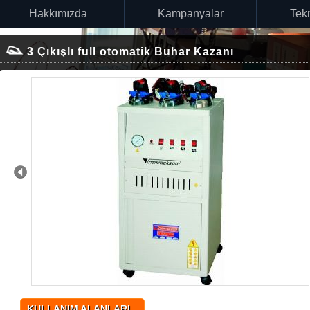
Hakkımızda
Kampanyalar
Tekn
3 Çıkışlı full otomatik Buhar Kazanı
Prev
KULLANIM ALANLARI