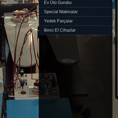
Ev Ütü Gurubu
Special Makinalar
Yedek Parçalar
İkinci El Cihazlar