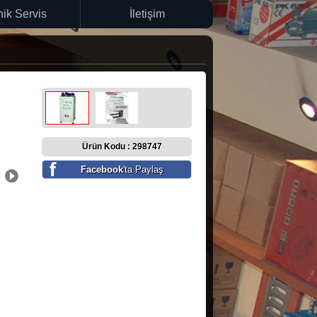
ik Servis
İletişim
Ürün Kodu : 298747
Facebook
'ta Paylaş
Next