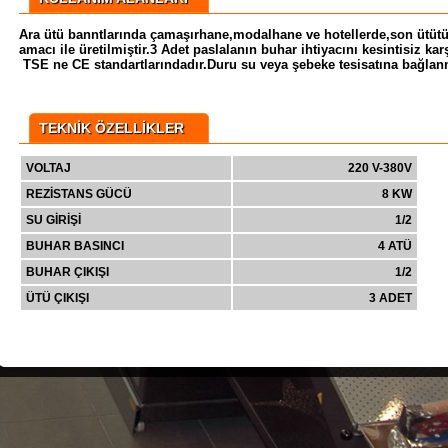
Ara ütü banntlarında çamaşırhane,modalhane ve hotellerde,son ütütü
amacı ile üretilmiştir.3 Adet paslalanın buhar ihtiyacını kesintisiz k
TSE ne CE standartlarındadır.Duru su veya şebeke tesisatına bağlanmak
TEKNİK ÖZELLİKLER
VOLTAJ
220 V-380V
REZİSTANS GÜCÜ
8 KW
SU GİRİŞİ
1/2
BUHAR BASINCI
4 ATÜ
BUHAR ÇIKIŞI
1/2
ÜTÜ ÇIKIŞI
3 ADET